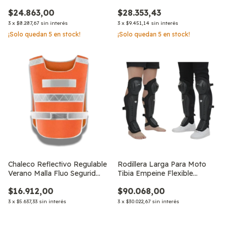
Reglam
Seg, Regla
$24.863,00
$28.353,43
3
x
$8.287,67
sin interés
3
x
$9.451,14
sin interés
¡Solo quedan
5
en stock!
¡Solo quedan
5
en stock!
Chaleco Reflectivo Regulable
Rodillera Larga Para Moto
Verano Malla Fluo Segurid
Tibia Empeine Flexible
Regla
Deporte
$16.912,00
$90.068,00
3
x
$5.637,33
sin interés
3
x
$30.022,67
sin interés