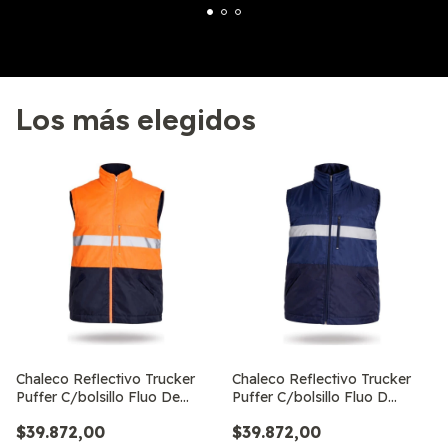
•Bolsillos Delanteros Inferiores
- Amplios con tapa tipo trampa evitando la
caída/perdida de objetos
Los más elegidos
•Bolsillos Interno
-Superior amplio de Poliester
-Inferior amplio de Red
•Puños elastizados ajuste cómodo y seguro
adaptándose al movimiento natural sin generar
presión ni incomodidad.
Chaleco Reflectivo Trucker
Chaleco Reflectivo Trucker
•Talles del S al 4XL
Puffer C/bolsillo Fluo De
Puffer C/bolsillo Fluo D
Trabajo
Trabajo
•Colores: amarillo / naranja
$39.872,00
$39.872,00