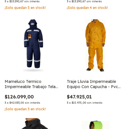
3
x
$13.290,67
sin interés
3
x
$13.290,67
sin interés
•Unisex
¡Solo quedan
5
en stock!
¡Solo quedan
4
en stock!
Mameluco Termico
Traje Lluvia Impermeable
Impermeable Trabajo Tela
Equipo Con Capucha - Pvc
Trucker C/capucha
Lembú
$126.099,00
$47.925,01
3
x
$42.033,00
sin interés
3
x
$15.975,00
sin interés
¡Solo quedan
3
en stock!