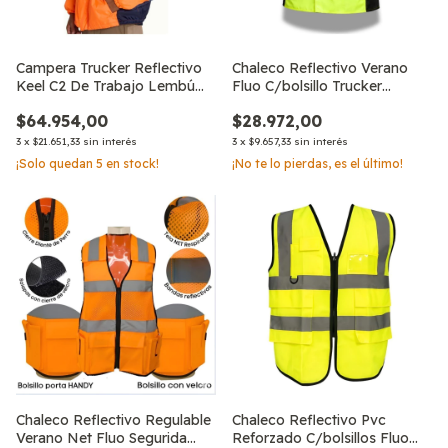
Campera Trucker Reflectivo
Chaleco Reflectivo Verano
Keel C2 De Trabajo Lembú
Fluo C/bolsillo Trucker
Safety
Seguridad
$64.954,00
$28.972,00
3
x
$21.651,33
sin interés
3
x
$9.657,33
sin interés
¡Solo quedan
5
en stock!
¡No te lo pierdas, es el último!
Chaleco Reflectivo Regulable
Chaleco Reflectivo Pvc
Verano Net Fluo Segurida
Reforzado C/bolsillos Fluo