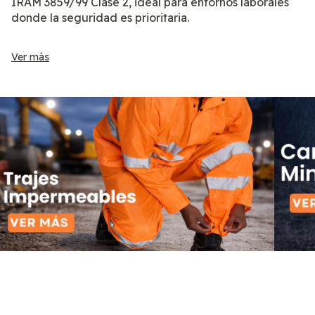
IRAM 3859/99 Clase 2, ideal para entornos laborales
donde la seguridad es prioritaria.
•Confeccionado: Tela Oxford
Ver más
•Costuras: Reforzado de doble costura
•Tela con repelencia al agua
•Relleno: Guata
•Forrado interno: Matelasse
Esta combinación de materiales garantiza un abrigo
térmico equilibrado, manteniendo el calor corporal sin
aportar peso excesivo. Ofrece comodidad y libertad
de movimiento, ideal para uso diario y jornadas
laborales en climas fríos.