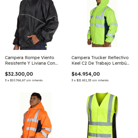
Campera Rompe Viento
Campera Trucker Reflectivo
Resistente Y Liviana Con
Keel C2 De Trabajo Lembú
Capucha Lembú
Safety.,
$32.300,00
$64.954,00
3
x
$10.766,67
sin interés
3
x
$21.651,33
sin interés