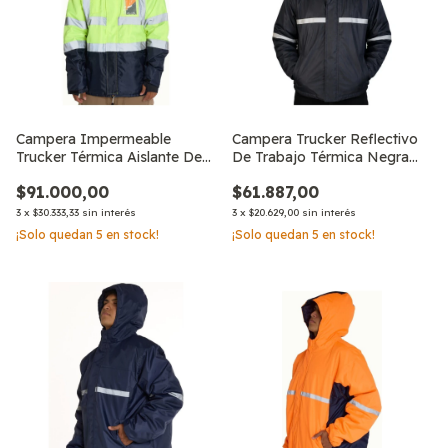
Campera Impermeable
Campera Trucker Reflectivo
Trucker Térmica Aislante De
De Trabajo Térmica Negra
Trabajo Neva
Keel C1
$91.000,00
$61.887,00
3
x
$30.333,33
sin interés
3
x
$20.629,00
sin interés
¡Solo quedan
5
en stock!
¡Solo quedan
5
en stock!