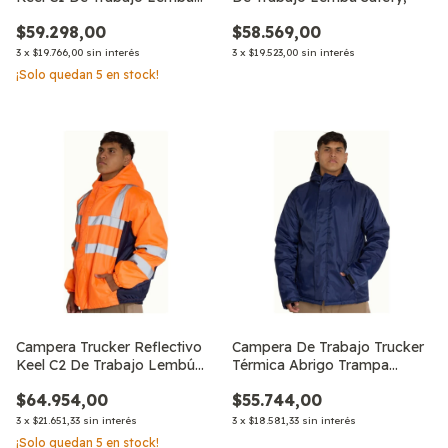
Safety.
$59.298,00
$58.569,00
3
x
$19.766,00
sin interés
3
x
$19.523,00
sin interés
¡Solo quedan
5
en stock!
Campera Trucker Reflectivo
Campera De Trabajo Trucker
Keel C2 De Trabajo Lembú
Térmica Abrigo Trampa
Safety
Viento Lemb
$64.954,00
$55.744,00
3
x
$21.651,33
sin interés
3
x
$18.581,33
sin interés
¡Solo quedan
5
en stock!