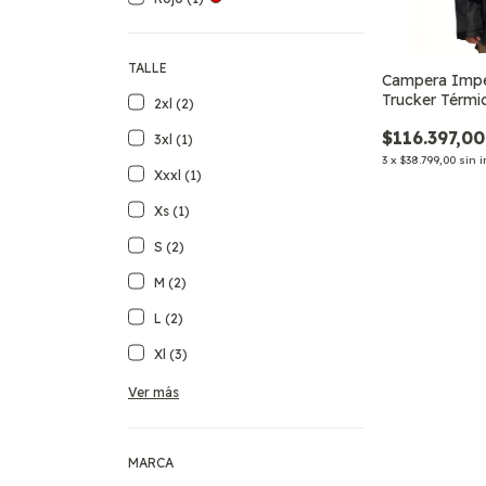
TALLE
Campera Imp
Trucker Térmi
2xl (2)
Trabajo Cor
$116.397,00
3xl (1)
3
x
$38.799,00
sin i
Xxxl (1)
Xs (1)
S (2)
M (2)
L (2)
Xl (3)
Ver más
MARCA