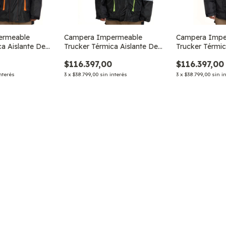
ermeable
Campera Impermeable
Campera Impe
ca Aislante De
Trucker Térmica Aislante De
Trucker Térmic
Trabajo Cordillera
Trabajo Cor
$116.397,00
$116.397,00
nterés
3
x
$38.799,00
sin interés
3
x
$38.799,00
sin i