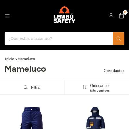
0
Inicio
>
Mameluco
Mameluco
2 productos
Ordenar por:
Filtrar
Más vendidos