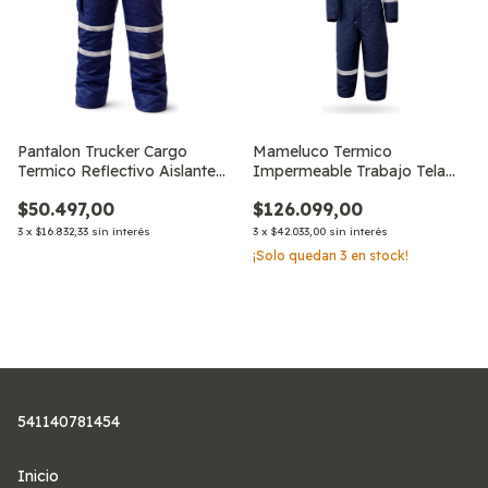
Pantalon Trucker Cargo
Mameluco Termico
Termico Reflectivo Aislante
Impermeable Trabajo Tela
De Trabaj
Trucker C/capucha
$50.497,00
$126.099,00
3
x
$16.832,33
sin interés
3
x
$42.033,00
sin interés
¡Solo quedan
3
en stock!
541140781454
Inicio